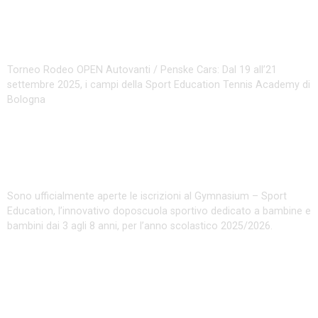
Torneo Rodeo Open Autovanti
Penske Cars 2025
Torneo Rodeo OPEN Autovanti / Penske Cars: Dal 19 all’21
settembre 2025, i campi della Sport Education Tennis Academy di
Bologna
Gymansium 2025: Aperte Le
Iscrizioni!
Sono ufficialmente aperte le iscrizioni al Gymnasium – Sport
Education, l’innovativo doposcuola sportivo dedicato a bambine e
bambini dai 3 agli 8 anni, per l’anno scolastico 2025/2026.
Summer Camp 2025: Le Settimane Di
Giugno