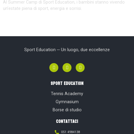
Al Summer Camp di Sport Education, i bambini stanno vivendo
un’estate piena di sport, energia e sorrisi.
←
meno recenti
→
più recenti
Sport Education ─ Un luogo, due eccellenze
sport education
Tennis Academy
Gymnasium
Borse di studio
contattaci
051 4984138