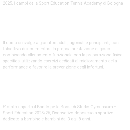
2025, i campi della Sport Education Tennis Academy di Bologna
Functional Tennis – Personal
Training – Trattamento Manuale
Il corso si rivolge a giocatori adulti, agonisti e principianti, con
l’obiettivo di incrementare la propria prestazione di gioco
combinando allenamento funzionale con la preparazione fisica
specifica, utilizzando esercizi dedicati al miglioramento della
performance e favorire la prevenzione degli infortuni.
Gymansium 2025: Riapertura Bando
Borse Di Studio
E’ stato riaperto il Bando pe le Borse di Studio Gymnasium –
Sport Education 2025/26, l’innovativo doposcuola sportivo
dedicato a bambine e bambini dai 3 agli 8 anni.